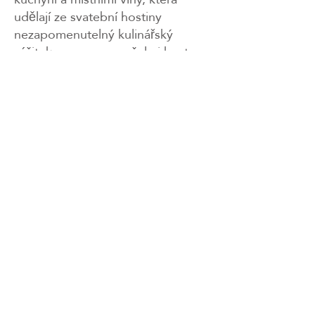
udělají ze svatební hostiny
nezapomenutelný kulinářský
zážitek pro novomanžele i hosty.
Aktivity pro hosty
6.
Jezero Garda nabízí nespočet
aktivit pro ty, kdo si chtějí pobyt
prodloužit, jako jsou projížďky
lodí, historickou plachetnicí, túry,
návštěvy historických vesnic nebo
relaxace v termálních lázních, díky
čemuž se svatba promění v
opravdový cestovatelský zážitek.