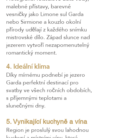
malebné přístavy, barevné
vesničky jako Limone sul Garda
nebo Sirmione a kouzlo okolní
přírody udělají z každého snímku
mistrovské dílo. Západ slunce nad
jezerem vytvoří nezapomenutelný
romantický moment.
4. Ideální klima
Díky mírnému podnebí je jezero
Garda perfektní destinací pro
svatby ve všech ročních obdobích,
s příjemnými teplotami a
slunečnými dny.​
5. Vynikající kuchyně a vína
Region je proslulý svou lahodnou
kuchyní a místními víny, která